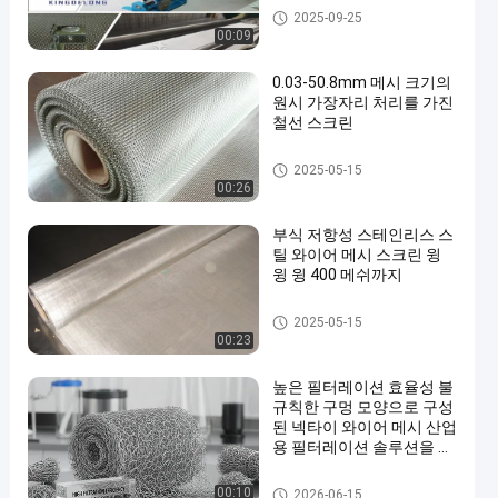
스테인레스 강 와이어 메쉬 스
2025-09-25
크린
00:09
0.03-50.8mm 메시 크기의
원시 가장자리 처리를 가진
철선 스크린
스테인레스 강 와이어 메쉬 스
2025-05-15
크린
00:26
부식 저항성 스테인리스 스
틸 와이어 메시 스크린 윙
윙 윙 400 메쉬까지
스테인레스 강 와이어 메쉬 스
2025-05-15
크린
00:23
높은 필터레이션 효율성 불
규칙한 구멍 모양으로 구성
된 넥타이 와이어 메시 산업
용 필터레이션 솔루션을 제
공합니다
편직 와이어 메쉬
00:10
2026-06-15