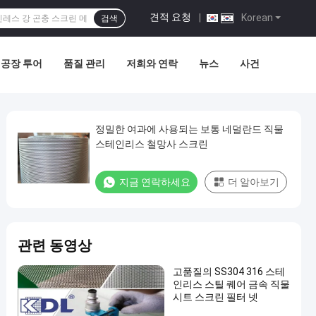
견적 요청
|
Korean
검색
공장 투어
품질 관리
저희와 연락
뉴스
사건
정밀한 여과에 사용되는 보통 네덜란드 직물
스테인리스 철망사 스크린
지금 연락하세요
더 알아보기
관련 동영상
고품질의 SS304 316 스테
인리스 스틸 퀘어 금속 직물
시트 스크린 필터 넷