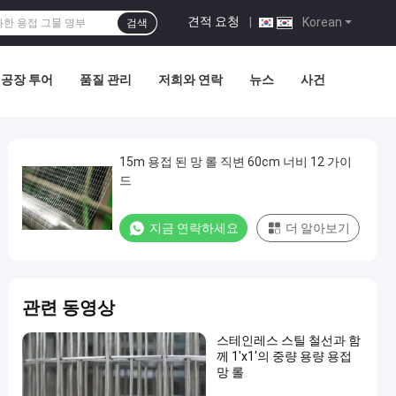
견적 요청
|
Korean
검색
공장 투어
품질 관리
저희와 연락
뉴스
사건
15m 용접 된 망 롤 직변 60cm 너비 12 가이
드
지금 연락하세요
더 알아보기
관련 동영상
스테인레스 스틸 철선과 함
께 1'x1'의 중량 용량 용접
망 롤