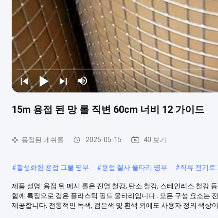
15m 용접 된 망 롤 직변 60cm 너비 12 가이드
용접된 메쉬롤
2025-05-15
40 보기
#
활성화한 용접 그물 명부
#
용접 철사 울타리 명부
#
직류 전기로
제품 설명: 용접 된 메시 롤은 진열 철강, 탄소 철강, 스테인리스 철강
함께 특징으로 검은 플라스틱 필드 울타리입니다.. 모든 구성 요소는 
제공합니다. 전통적인 녹색, 검은색 및 흰색 외에도 사용자 정의 색상이 허