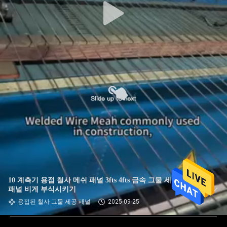
10 계측기 용접 철사 메쉬 패널 3fts 4fts 금속 그물 세공 펜스
패널 비게 부식시키기
용접된 철사 그물 세공 패널
2025-09-25