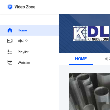
Home
비디오
Playlist
HOME
비
Website