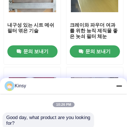
우리 에 관한 것
내구성 있는 시트 메쉬
크레이와 파우더 여과
필터 엮은 기술
를 위한 능직 제직물 좋
공장 투어
은 놋쇠 필터 체눈
문의 보내기
문의 보내기
품질 관리
저희와 연락
Kinsy
뉴스
10:26 PM
사건
Good day, what product are you looking 
for?
금속 실 방직 그물 스크린
고강도 필터 스크린 망
채광 및 채석 작업에 사