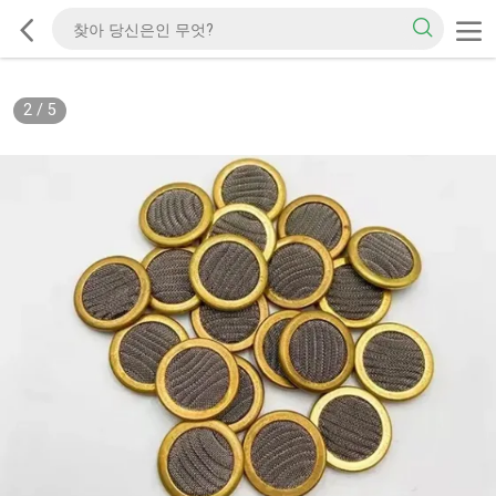
2
/
5