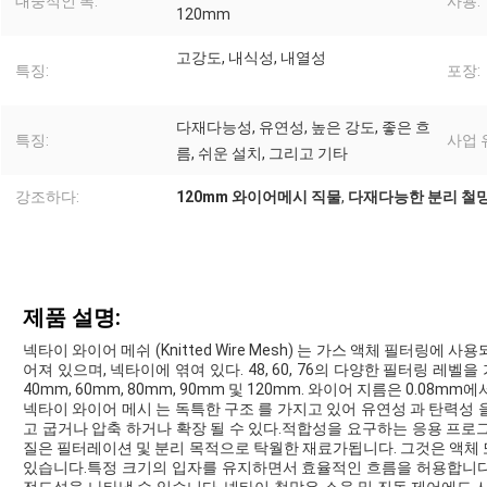
대중적인 폭:
사용:
120mm
고강도, 내식성, 내열성
특징:
포장:
다재다능성, 유연성, 높은 강도, 좋은 흐
특징:
사업 
름, 쉬운 설치, 그리고 기타
강조하다:
120mm 와이어메시 직물
,
다재다능한 분리 철
제품 설명:
넥타이 와이어 메쉬 (Knitted Wire Mesh) 는 가스 액체 필터링에
어져 있으며, 넥타이에 엮여 있다. 48, 60, 76의 다양한 필터링 레벨을 
40mm, 60mm, 80mm, 90mm 및 120mm. 와이어 지름은 0.08m
넥타이 와이어 메시 는 독특한 구조 를 가지고 있어 유연성 과 탄력성 을
고 굽거나 압축 하거나 확장 될 수 있다.적합성을 요구하는 응용 프로
질은 필터레이션 및 분리 목적으로 탁월한 재료가됩니다. 그것은 액체
있습니다.특정 크기의 입자를 유지하면서 효율적인 흐름을 허용합니다.