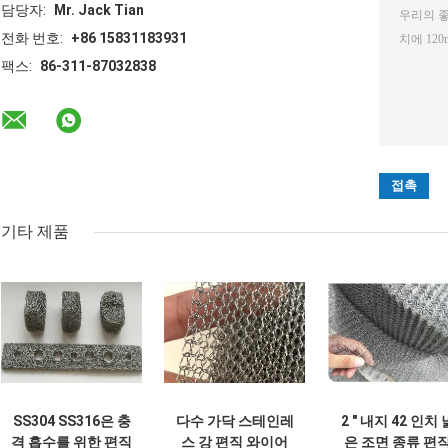
담당자:
Mr. Jack Tian
전화 번호:
+86 15831183931
팩스:
86-311-87032838
기타 제품
SS304 SS316은 충
다수 가닥 스테인레
2 " 내지 42 인치 
격 흡수를 위한 편직
스 강 편직 와이어
은 조면 종류 편