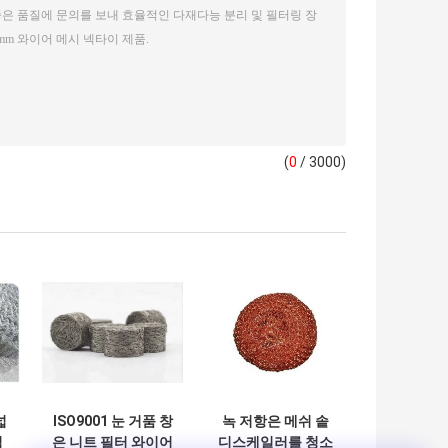
(
0
/ 3000)
넓
ISO9001 눈 거품 창
녹 저항은 메쉬 솥
직
은 니트 필터 와이어
디스케일러를 청소