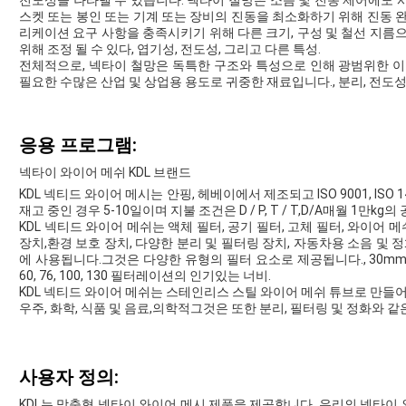
전도성을 나타낼 수 있습니다. 넥타이 철망은 소음 및 진동 제어에도 
스켓 또는 봉인 또는 기계 또는 장비의 진동을 최소화하기 위해 진동 완
리케이션 요구 사항을 충족시키기 위해 다른 크기, 구성 및 철선 지름으
위해 조정 될 수 있다, 엽기성, 전도성, 그리고 다른 특성.
전체적으로, 넥타이 철망은 독특한 구조와 특성으로 인해 광범위한 
필요한 수많은 산업 및 상업용 용도로 귀중한 재료입니다., 분리, 전도성
응용 프로그램:
넥타이 와이어 메쉬 KDL 브랜드
KDL 넥티드 와이어 메시는 안핑, 헤베이에서 제조되고 ISO 9001, ISO 1
재고 중인 경우 5-10일이며 지불 조건은 D / P, T / T,D/A매월 1만k
KDL 넥티드 와이어 메쉬는 액체 필터, 공기 필터, 고체 필터, 와이어 
장치,환경 보호 장치, 다양한 분리 및 필터링 장치, 자동차용 소음 및 
에 사용됩니다.그것은 다양한 유형의 필터 요소로 제공됩니다., 30mm, 40m
60, 76, 100, 130 필터레이션의 인기있는 너비.
KDL 넥티드 와이어 메쉬는 스테인리스 스틸 와이어 메쉬 튜브로 만들어
우주, 화학, 식품 및 음료,의학적그것은 또한 분리, 필터링 및 정화와 
사용자 정의:
KDL는 맞춤형 넥타이 와이어 메시 제품을 제공합니다. 우리의 넥타이