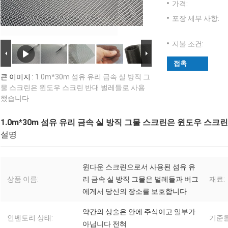
가격:
포장 세부 사항:
지불 조건:
접촉
큰 이미지 :
1.0m*30m 섬유 유리 금속 실 방직 그
물 스크린은 윈도우 스크린 반대 벌레들로 사용
했습니다
1.0m*30m 섬유 유리 금속 실 방직 그물 스크린은 윈도우 스
설명
윈다운 스크린으로서 사용된 섬유 유
상품 이름:
리 금속 실 방직 그물은 벌레들과 버그
재료:
에게서 당신의 장소를 보호합니다
약간의 상술은 안에 주식이고 일부가
인벤토리 상태:
기준롤
아닙니다 전혀