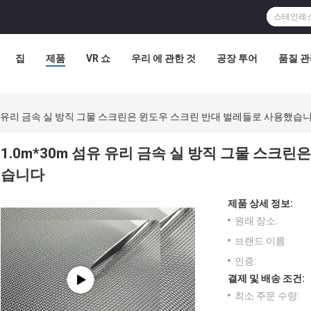
집
제품
VR 쇼
우리 에 관한 것
공장 투어
품질 
섬유 유리 금속 실 방직 그물 스크린은 윈도우 스크린 반대 벌레들로 사용했습
1.0m*30m 섬유 유리 금속 실 방직 그물 스크
습니다
제품 상세 정보:
원래 장소:
브랜드 이름:
인증:
결제 및 배송 조건:
최소 주문 수량: