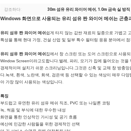
강조하다:
30m 섬유 유리 와이어 메쉬
,
1.0m 금속 실 방
Windows 화면으로 사용되는 유리 섬유 짠 와이어 메쉬는 곤
유리 섬유 짠 와이어 메쉬
쉽게 타지 않는 값싼 재료의 일종으로 가볍고 
특성을 통해 현대 가정, 건설 산업 및 일부 특수 필터링 응용 분야에서 점
유리 섬유 짠 와이어 메쉬
집에서 창 스크린 또는 도어 스크린으로 사용되었을 때 Fi
Window Screen이라고도합니다.벌레, 파리, 모기가 집에 들어오는 것
경제적이며 설치가 쉬운 스크리닝입니다.그것은 신축 및 교체 창 방충망
다.녹색, 흰색, 노란색, 회색, 검은색 등 선택할 수 있는 색상이 매우 다양합
아 가장 많이 사용되는 색상입니다.
특징
부드럽고 유연한 유리 섬유 메쉬 직조, PVC 또는 나일론 코팅
녹, 썩음 및 부식에 대한 우수한 내성
화면을 통한 인상적인 가시성 및 공기 흐름
예산에 민감한 사람들을 위한 경제적인 선택