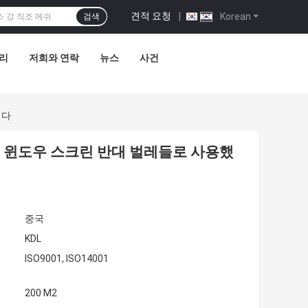
견적 요청
|
Korean
검색
관리
저희와 연락
뉴스
사건
니다
린은 윈도우 스크린 반대 벌레들로 사용했
중국
KDL
ISO9001, ISO14001
200 M2