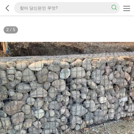
2
/
5