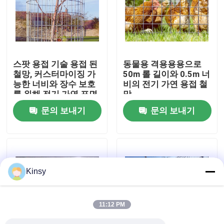
우리 에 관한 것
공장 투어
스팟 용접 기술 용접 된
동물용 격용용용으로
철망, 커스터마이징 가
50m 롤 길이와 0.5m 너
능한 너비와 장수 보호
비의 전기 가연 용접 철
품질 관리
를 위해 전기 가연 표면
망
문의 보내기
문의 보내기
저희와 연락
뉴스
Kinsy
사건
11:12 PM
금속 실 방직 그물 스크린