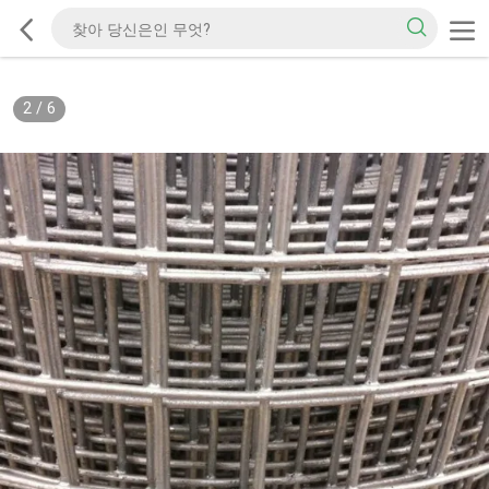
2
/
6