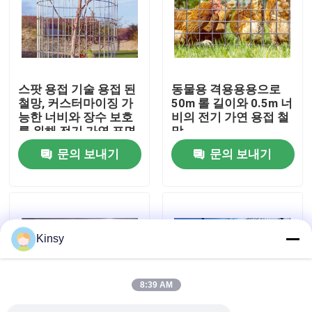
우리 에 관한 것
공장 투어
스팟 용접 기술 용접 된
동물용 격용용용으로
철망, 커스터마이징 가
50m 롤 길이와 0.5m 너
능한 너비와 장수 보호
비의 전기 가연 용접 철
품질 관리
를 위해 전기 가연 표면
망
문의 보내기
문의 보내기
저희와 연락
뉴스
Kinsy
사건
8:39 AM
금속 실 방직 그물 스크린