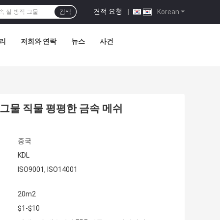
견적 요청
|
Korean
검색
관리
저희와 연락
뉴스
사건
망 그물 직물 평평한 금속 메쉬
중국
KDL
ISO9001, ISO14001
20m2
$1-$10