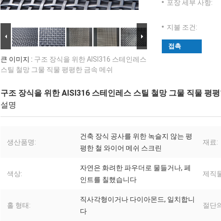
포장 세부 사항:
지불 조건:
접촉
큰 이미지 :
구조 장식을 위한 AISI316 스테인레스
스틸 철망 그물 직물 평평한 금속 메쉬
구조 장식을 위한 AISI316 스테인레스 스틸 철망 그물 직물 평
설명
건축 장식 공사를 위한 녹슬지 않는 평
생산품명:
재료:
평한 철 와이어 메쉬 스크린
자연은 화려한 파우더로 물들거나, 페
색상:
제직물
인트를 칠했습니다
직사각형이거나 다이아몬드, 일치합니
홀 형태:
절단의
다