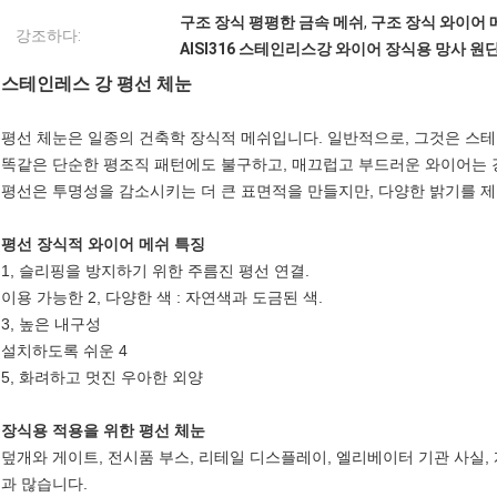
구조 장식 평평한 금속 메쉬
,
구조 장식 와이어 
강조하다:
AISI316 스테인리스강 와이어 장식용 망사 원
스테인레스 강 평선 체눈
평선 체눈은 일종의 건축학 장식적 메쉬입니다. 일반적으로, 그것은 스테
똑같은 단순한 평조직 패턴에도 불구하고, 매끄럽고 부드러운 와이어는 
평선은 투명성을 감소시키는 더 큰 표면적을 만들지만, 다양한 밝기를 
평선 장식적 와이어 메쉬 특징
1, 슬리핑을 방지하기 위한 주름진 평선 연결.
이용 가능한 2, 다양한 색 : 자연색과 도금된 색.
3, 높은 내구성
설치하도록 쉬운 4
5, 화려하고 멋진 우아한 외양
장식용 적용을 위한 평선 체눈
덮개와 게이트, 전시품 부스, 리테일 디스플레이, 엘리베이터 기관 사실, 계단
과 많습니다.