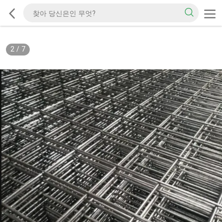
2
/
7