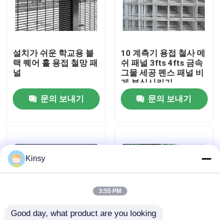
우리 에 관한 것
설치가 쉬운 학교용 블
10 계측기 용접 철사 메
공장 투어
랙 퀘어 홀 용접 철망 패
쉬 패널 3fts 4fts 금속
널
그물 세공 펜스 패널 비
게 부식시키기
품질 관리
문의 보내기
문의 보내기
저희와 연락
뉴스
Kinsy
사건
3:55 PM
Good day, what product are you looking 
금속 실 방직 그물 스크린